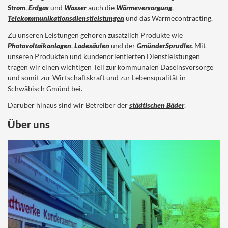
Strom
,
Erdgas
und
Wasser
auch die
Wärmeversorgung
,
Telekommunikationsdienstleistungen
und das Wärmecontracting.
Zu unseren Leistungen gehören zusätzlich Produkte wie
Photovoltaikanlagen
,
Ladesäulen
und der
GmünderSprudler.
Mit
unseren Produkten und kundenorientierten Dienstleistungen
tragen wir einen wichtigen Teil zur kommunalen Daseinsvorsorge
und somit zur Wirtschaftskraft und zur Lebensqualität in
Schwäbisch Gmünd bei.
Darüber hinaus sind wir Betreiber der
städtischen Bäder
.
Über uns