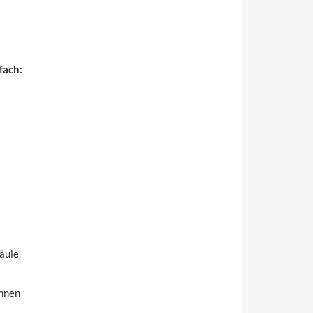
fach:
äule
Ihnen