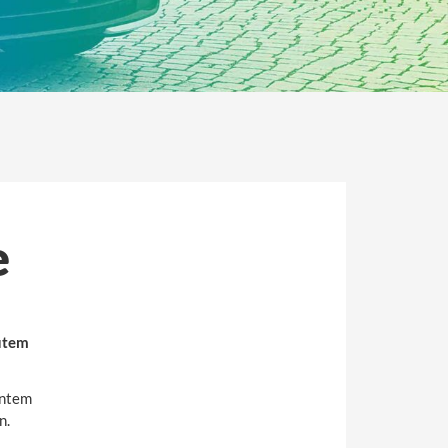
e
gutem
entem
n.