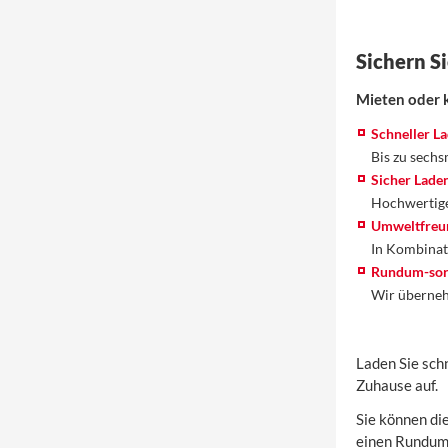
Sichern Si
Mieten oder k
Schneller L
Bis zu sechs
Sicher Lade
Hochwertige
Umweltfreun
In Kombinat
Rundum-sor
Wir überneh
Laden Sie sch
Zuhause auf.
Sie können di
einen Rundum-