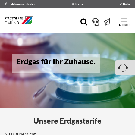
Telekommunikation
Netze
Bäder
MENU
Erdgas für Ihr Zuhause.
Unsere Erdgastarife
Tarifübersicht