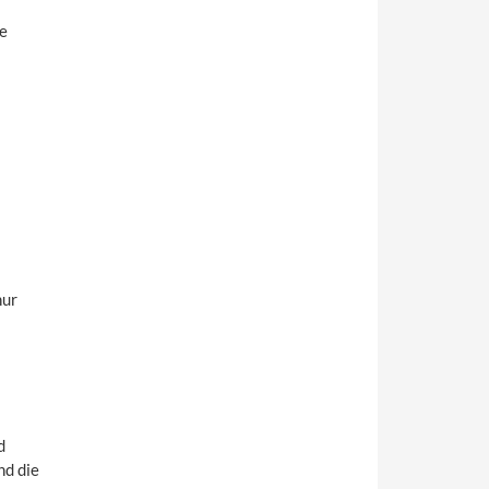
ie
nur
d
nd die