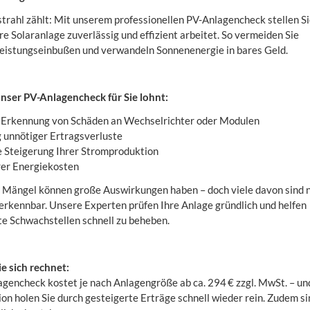
trahl zählt: Mit unserem professionellen PV-Anlagencheck stellen S
hre Solaranlage zuverlässig und effizient arbeitet. So vermeiden Sie
istungseinbußen und verwandeln Sonnenenergie in bares Geld.
nser PV-Anlagencheck für Sie lohnt:
e Erkennung von Schäden an Wechselrichter oder Modulen
 unnötiger Ertragsverluste
 Steigerung Ihrer Stromproduktion
rer Energiekosten
e Mängel können große Auswirkungen haben – doch viele davon sind 
 erkennbar. Unsere Experten prüfen Ihre Anlage gründlich und helfen
te Schwachstellen schnell zu beheben.
ie sich rechnet:
gencheck kostet je nach Anlagengröße ab ca. 294 € zzgl. MwSt. – un
ion holen Sie durch gesteigerte Erträge schnell wieder rein. Zudem si