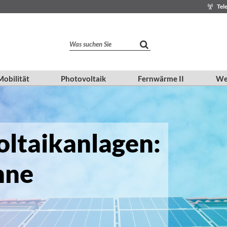
Tel
Was suchen Sie
obilität
Photovoltaik
Fernwärme II
We
ltaikanlagen:
nne