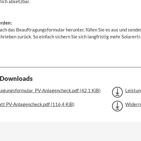
lich absetzbar.
erden:
fach das Beauftragungsformular herunter, füllen Sie es aus und sende
hrieben zurück. So einfach sichern Sie sich langfristig mehr Solarertr
-Downloads
ragungsformular_PV-Anlagencheck.pdf
(42,1 KiB)
Leistu
att PV-Anlagencheck.pdf
(116,4 KiB)
Widerr