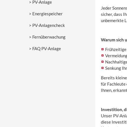
PV-Anlage
Jeder Sonnens
Energiespeicher
sicher, dass I
unbemerkte Le
PV-Anlagencheck
Fernüberwachung
Warum sich u
FAQ PV-Anlage
Frühzeitig
Vermeidung
Nachhaltige
Senkung Ih
Bereits klein
für Fachleute
Ihnen, erkann
Investition, d
Unser PV-Anla
diese Investit