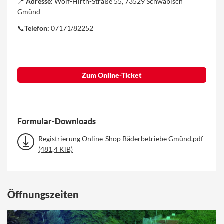
📍
Adresse:
Wolf-Hirth-Straße 55, 73529 Schwäbisch
Gmünd
📞
Telefon:
07171/82252
Zum Online-Ticket
Formular-Downloads
Registrierung Online-Shop Bäderbetriebe Gmünd.pdf
(481,4 KiB)
Öffnungszeiten